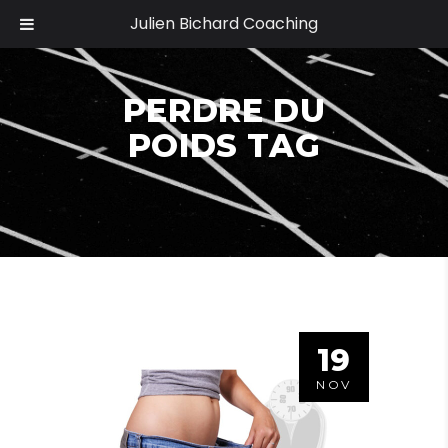
Julien Bichard Coaching
PERDRE DU
POIDS TAG
19
NOV