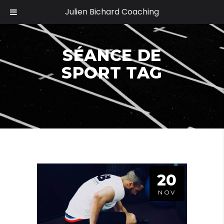
Julien Bichard Coaching
SÉANCE DE
SPORT TAG
20
NOV