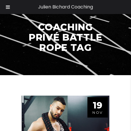
Julien Bichard Coaching
COACHING
PRIVÉ BATTLE
ROPE TAG
19
NOV